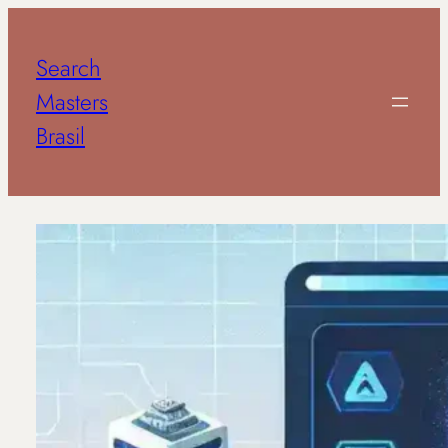
Pular
para
Search
o
conteúdo
Masters
Brasil