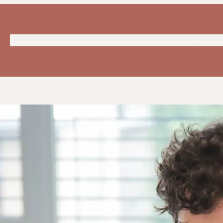
Lifehacks de edição de vídeo
Lifehacks de smartwatches
Lifehac